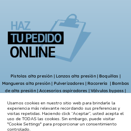
Pistolas alta presión
|
Lanzas alta presión
|
Boquillas
|
Mangueras alta presión
|
Pulverizadores
|
Racorería
|
Bombas
de alta presión
|
Accesorios aspiradores
|
Válvulas bypass
|
Lava pavimentos
|
Enrolladores
|
Quemadores y calderas
|
Usamos cookies en nuestro sitio web para brindarle la
Limpieza tuberías
experiencia más relevante recordando sus preferencias y
visitas repetidas. Haciendo click “Aceptar”, usted acepta el
uso de TODAS las cookies. Sin embargo, puede visitar
"Cookie Settings" para proporcionar un consentimiento
Copyright © 2026
Rapid Matic
. Todos los derechos
controlado.