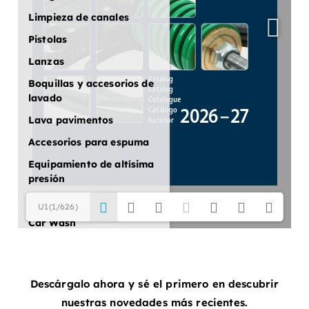
Limpieza de canales
Pistolas
Lanzas
Boquillas y accesorios de
lavado
Lava pavimentos
Accesorios para espuma
Equipamiento de altísima
presión
Equipamiento estacionario
U1(1/626)
Car Wash
Aplicaciones especiales
Accesorios para
aspiradores
Descárgalo ahora y sé el primero en descubrir
nuestras novedades más recientes.