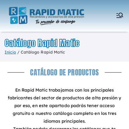
Rapid
Accesorios,
recambios y
Matic
componentes de
Catálogo Rapid Matic
alta presión
Inicio
Catálogo Rapid Matic
CATÁLOGO DE PRODUCTOS
En Rapid Matic trabajamos con los principales
fabricantes del sector de productos de alta presión y
por eso, en este apartado podrás tener acceso
gratuito a nuestro catálogo completo en los tres
idiomas principales.
También podrás descargar los catálogos que te