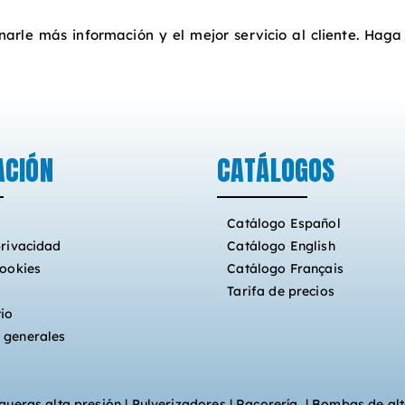
arle más información y el mejor servicio al cliente. Haga
ACIÓN
CATÁLOGOS
–
Catálogo Español
privacidad
–
Catálogo English
cookies
–
Catálogo Français
–
Tarifa de precios
tio
 generales
ueras alta presión
|
Pulverizadores
|
Racorería
|
Bombas de alt