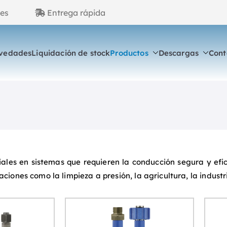
atic.es
Entrega rápida
vedades
Liquidación de stock
Productos
Descargas
Cont
atic
os y componentes de alta presión
les en sistemas que requieren la conducción segura y efici
ones como la limpieza a presión, la agricultura, la industri