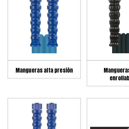
Mangueras alta presión
Manguera
enrolla