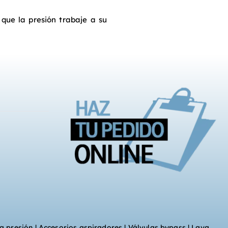
 que la presión trabaje a su
a presión
|
Accesorios aspiradores
|
Válvulas bypass
|
Lava