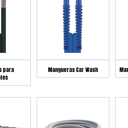
s para
Mangueras Car Wash
Man
bles